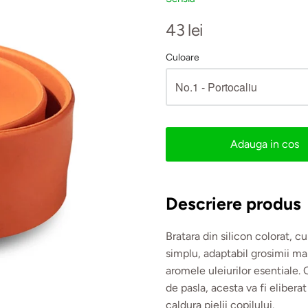
43 lei
Culoare
Adauga in cos
Descriere produs
Bratara din silicon colorat, 
simplu, adaptabil grosimii ma
aromele uleiurilor esentiale. 
de pasla, acesta va fi eliberat
caldura pielii copilului.