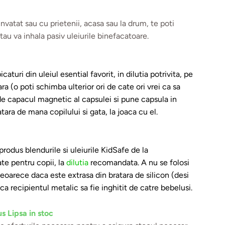
 invatat sau cu prietenii, acasa sau la drum, te poti
 tau va inhala pasiv uleiurile binefacatoare.
caturi din uleiul esential favorit, in dilutia potrivita, pe
ra (o poti schimba ulterior ori de cate ori vrei ca sa
hide capacul magnetic al capsulei si pune capsula in
atara de mana copilului si gata, la joaca cu el.
produs blendurile si uleiurile KidSafe de la
te pentru copii, la
dilutia
recomandata. A nu se folosi
 deoarece daca este extrasa din bratara de silicon (desi
 ca recipientul metalic sa fie inghitit de catre bebelusi.
s Lipsa in stoc