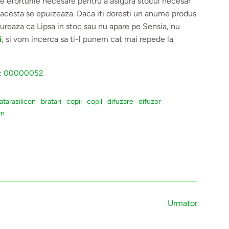
 eforturile necesare pentru a asigura stocul necesar
 acesta se epuizeaza. Daca iti doresti un anume produs
reaza ca Lipsa in stoc sau nu apare pe Sensia, nu
i
, si vom incerca sa ti-l punem cat mai repede la
:
00000052
atarasilicon
bratari
copii
copil
difuzare
difuzor
on
Urmator