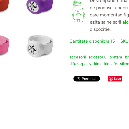
Desi depunem toate
de produse, uneori
care momentan figu
ezita sa ne scrii
aic
dispozitie.
Cantitate disponibila
15
SKU
accesorii
accesoriu
bratara
br
difuzorpasiv
kids
kidsafe
silic
Save