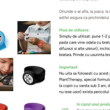
Oriunde s-ar afla, la joaca, la
astfel asigura ca prichindelul
Mod de utilizare
:
Simplu de utilizat: pune 1-2 pi
pasla care vine odata cu brata
difuzezi si alte uleiuri), inc
bratara. Prinde cu usurinta br
Important
Nu uita sa folosesti cu acest 
PlantTherapy, special formula
la copiii cu varsta sub 3 ani,
nu iese usor) exista pericolul
In cazul unui produ