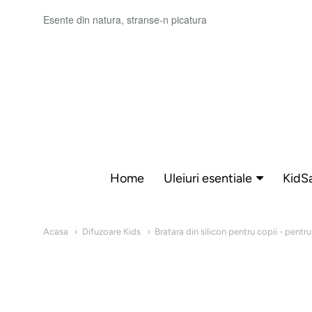
Esente din natura, stranse-n picatura
Sensia
Home
Uleiuri esentiale
KidS
Navigare:
Main
Acasa
Difuzoare Kids
Bratara din silicon pentru copii - pentr
menu