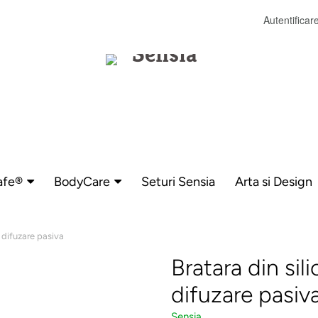
Autentificar
afe®
BodyCare
Seturi Sensia
Arta si Design
u difuzare pasiva
Bratara din sil
difuzare pasiv
Sensia