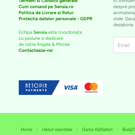
Termeni si Conditii generale
Iti trimite
Cum comand pe Sensia.ro
despre pro
Politica de Livrare si Retur
aromaterap
Protectia datelor personale - GDPR
stele. Daca
dezabona
Echipa
Sensia
este coordonata
cu pasiune si dedicare
de catre Angela & Mircea.
Contacteaza-ne
!
Home
/
Uleiuri esentiale
/
Gama KidSafe®
/
BodyC