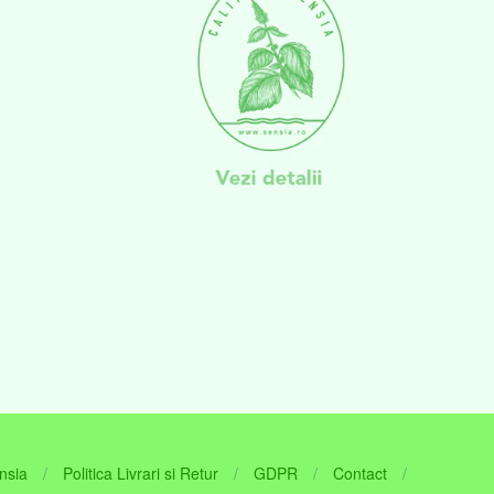
nsia
/
Politica Livrari si Retur
/
GDPR
/
Contact
/