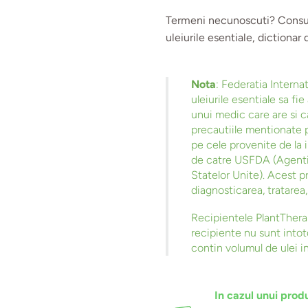
Termeni necunoscuti? Consu
uleiurile esentiale, dictionar 
Nota
: Federatia Intern
uleiurile esentiale sa f
unui medic care are si c
precautiile mentionate p
pe cele provenite de la 
de catre USFDA (Agenti
Statelor Unite). Acest 
diagnosticarea, tratarea
Recipientele PlantTher
recipiente nu sunt into
contin volumul de ulei i
In cazul unui produ