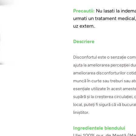
Precautii:
Nu lasati la indema
urmati un tratament medical, 
uz extern.
.
Descriere
Disconfortul este o senzație comun
ajuta la ameliorarea percepției dure
ameliorarea disconforturilor cotid
muncă în curte sau treburi sau atu
esențiale utilizate în acest amest
supără și la creșterea circulației,
local, puteți fi sigură că vă bucur
liniștitor.
Ingredientele blendului
Ulei 100% pur, de Mentă (Men