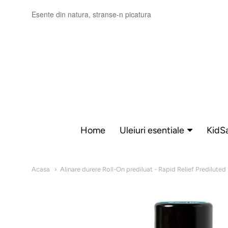
Esente din natura, stranse-n picatura
Sensia
Home
Uleiuri esentiale
KidS
Navigare:
Main
Acasa
Alinare durere Roll-On prediluat - Rapid Relief Prediluted
menu