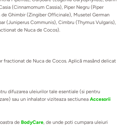
a Casia (Cinnamomum Cassia), Piper Negru (Piper
a de Ghimbir (Zingiber Officinale), Musetel German
par (Juniperus Communis), Cimbru (Thymus Vulgaris),
Fractionat de Nuca de Cocos).
tor fractionat de Nuca de Cocos. Aplică masând delicat
ru difuzarea uleiurilor tale esentiale (si pentru
uzare) sau un inhalator viziteaza sectiunea
Accesorii
noastra de
BodyCare
, de unde poti cumpara uleiuri