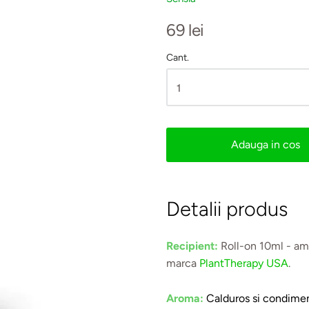
69 lei
Cant.
Adauga in cos
Detalii produs
Recipient:
Roll-on 10ml - am
marca
PlantTherapy USA
.
Aroma:
C
alduros si condime