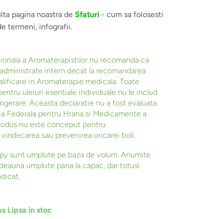
lta pagina noastra de
Sfaturi
- cum sa folosesti
de termeni, infografii.
ationala a Aromaterapistilor nu recomanda ca
ie administrate intern decat la recomandarea
alificare in Aromaterapie medicala. Toate
entru uleiuri esentiale individuale nu le includ
ingerare. Aceasta declaratie nu a fost evaluata
a Federala pentru Hrana si Medicamente a
produs nu este conceput pentru
, vindecarea sau prevenirea oricarei boli.
apy sunt umplute pe baza de volum. Anumite
tdeauna umplute pana la capac, dar totusi
ndicat.
s Lipsa in stoc