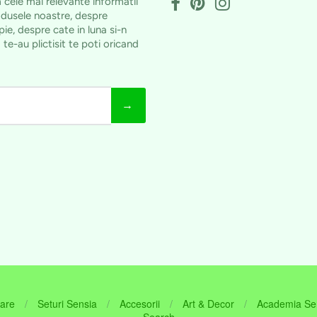
m cele mai relevante informatii
dusele noastre, despre
ie, despre cate in luna si-n
 te-au plictisit te poti oricand
.
→
are
/
Seturi Sensia
/
Accesorii
/
Art & Decor
/
Academia Se
Search