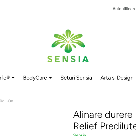
Autentificar
afe®
BodyCare
Seturi Sensia
Arta si Design
 Roll-On
Alinare durere
Relief Predilu
Sensia