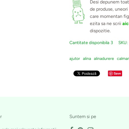
Desi depunem toate
de produse, uneori
care momentan figu
ezita sa ne scrii
aic
dispozitie.
Cantitate disponibila
3
SKU:
ajutor
alina
alinadurere
calma
Save
r
Suntem si pe