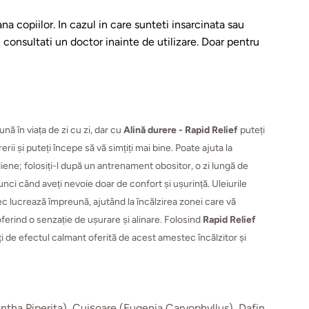
na copiilor. In cazul in care sunteti insarcinata sau
consultati un doctor inainte de utilizare. Doar pentru
ă în viața de zi cu zi, dar cu
Alină durere - Rapid Relief
puteți
rii și puteți începe să vă simțiți mai bine. Poate ajuta la
iene; folosiți-l după un antrenament obositor, o zi lungă de
nci când aveți nevoie doar de confort și ușurință. Uleiurile
ec lucrează împreună, ajutând la încălzirea zonei care vă
 oferind o senzație de ușurare și alinare. Folosind
Rapid Relief
ați de efectul calmant oferită de acest amestec încălzitor și
tha Piperita), Cuișoare (Eugenia Caryophyllus), Dafin