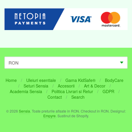
Home
/
Uleiuri esentiale
/
Gama KidSafe®
/
BodyCare
/
Seturi Sensia
/
Accesorii
/
Art & Decor
/
Navigare:
Academia Sensia
/
Politica Livrari si Retur
/
GDPR
/
Contact
/
Search
Footer
© 2026
Sensia
. Toate preturile afisate in
RON
. Checkout in
RON
. Designul:
menu
Empyre
. Sustinut de Shopify.