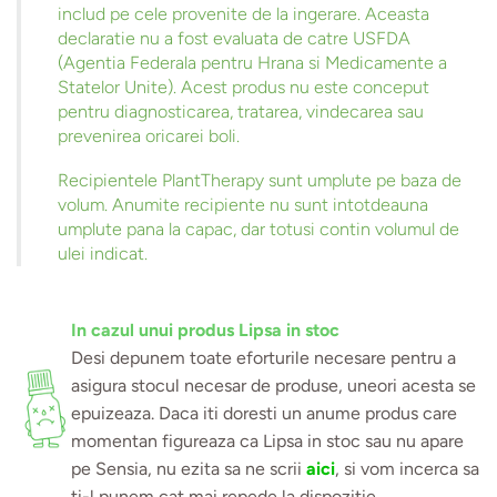
includ pe cele provenite de la ingerare. Aceasta
declaratie nu a fost evaluata de catre USFDA
(Agentia Federala pentru Hrana si Medicamente a
Statelor Unite). Acest produs nu este conceput
pentru diagnosticarea, tratarea, vindecarea sau
prevenirea oricarei boli.
Recipientele PlantTherapy sunt umplute pe baza de
volum. Anumite recipiente nu sunt intotdeauna
umplute pana la capac, dar totusi contin volumul de
ulei indicat.
In cazul unui produs Lipsa in stoc
Desi depunem toate eforturile necesare pentru a
asigura stocul necesar de produse, uneori acesta se
epuizeaza. Daca iti doresti un anume produs care
momentan figureaza ca Lipsa in stoc sau nu apare
pe Sensia, nu ezita sa ne scrii
aici
, si vom incerca sa
ti-l punem cat mai repede la dispozitie.