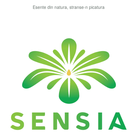
Esente din natura, stranse-n picatura
Sensia