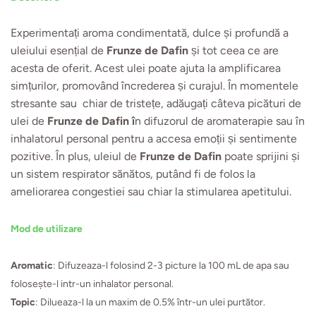
Experimentați aroma condimentată, dulce și profundă a
uleiului esențial de
Frunze de Dafin
și tot ceea ce are
acesta de oferit. Acest ulei poate ajuta la amplificarea
simțurilor, promovând încrederea și curajul. În momentele
stresante sau chiar de tristețe, adăugați câteva picături de
ulei de
Frunze de Dafin î
n difuzorul de aromaterapie sau în
inhalatorul personal pentru a accesa emoții și sentimente
pozitive. În plus, uleiul de
Frunze de Dafin
poate sprijini și
un sistem respirator sănătos, putând fi de folos la
ameliorarea congestiei sau chiar la stimularea apetitului.
Mod de utilizare
Aromatic
: Difuzeaza-l folosind 2-3 picture la 100 mL de apa sau
folosește-l intr-un inhalator personal.
Topic
: Dilueaza-l la un maxim de 0.5% într-un ulei purtător.