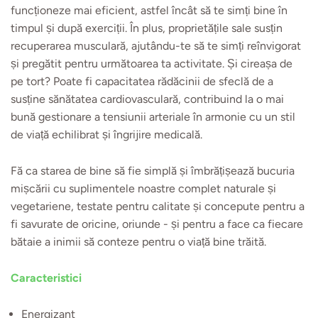
funcționeze mai eficient, astfel încât să te simți bine în
timpul și după exerciții. În plus, proprietățile sale susțin
recuperarea musculară, ajutându-te să te simți reînvigorat
și pregătit pentru următoarea ta activitate. Și cireașa de
pe tort? Poate fi capacitatea rădăcinii de sfeclă de a
susține sănătatea cardiovasculară, contribuind la o mai
bună gestionare a tensiunii arteriale în armonie cu un stil
de viață echilibrat și îngrijire medicală.
Fă ca starea de bine să fie simplă și îmbrățișează bucuria
mișcării cu suplimentele noastre complet naturale și
vegetariene, testate pentru calitate și concepute pentru a
fi savurate de oricine, oriunde - și pentru a face ca fiecare
bătaie a inimii să conteze pentru o viață bine trăită.
Caracteristici
Energizant