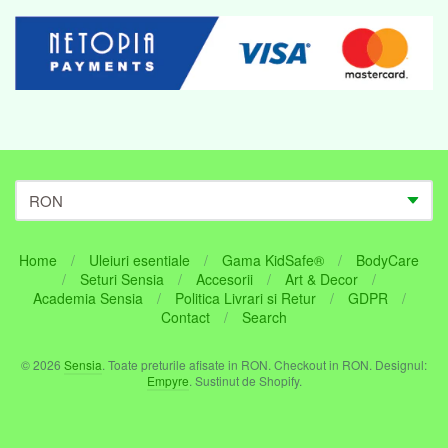
Home
/
Uleiuri esentiale
/
Gama KidSafe®
/
BodyCare
/
Seturi Sensia
/
Accesorii
/
Art & Decor
/
Navigare:
Academia Sensia
/
Politica Livrari si Retur
/
GDPR
/
Contact
/
Search
Footer
© 2026
Sensia
. Toate preturile afisate in
RON
. Checkout in
RON
. Designul:
menu
Empyre
. Sustinut de Shopify.